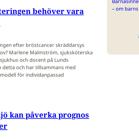
Barnasinne 
– om barns
teringen behöver vara
d
ingen efter bröstcancer skräddarsys
hov? Marlene Malmström, sjuksköterska
ssjukhus och docent på Lunds
om detta och har tillsammans med
 modell för individanpassad
jö kan påverka prognos
er