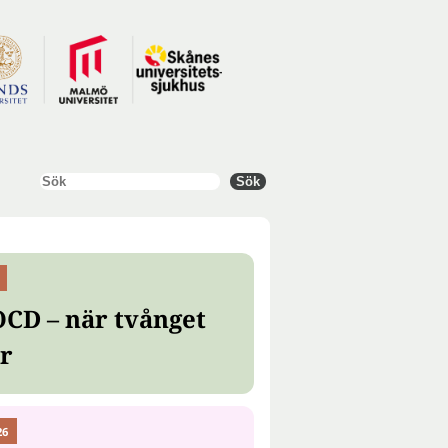
Sök
Sök
OCD – när tvånget
er
26