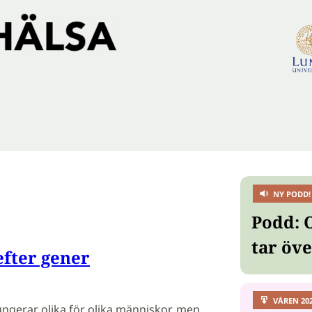
NY PODD!
Podd: 
tar öv
efter gener
VÅREN 20
fungerar olika för olika människor, men