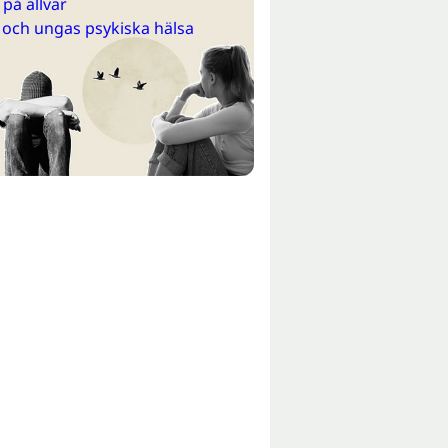
på allvar
 och ungas psykiska hälsa