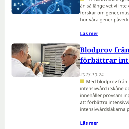
än så länge vet vi int
forskar om gener, musk
hur våra gener påver
Läs mer
Blodprov från
förbättrar in
2023-10-24
Med blodprov från r
intensivvård i Skåne oc
innehåller provsamlin
att förbättra intensiv
intensivvårdsläkarna 
Läs mer