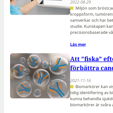
2022-08-29
Miljön som bröstcan
kroppsform, tumörens 
samverkar och har bet
studie. Kunskapen kan 
precisionsbaserade vå
Läs mer
Att ”fiska” e
förbättra can
2021-11-16
Biomarkörer kan vis
tidig identifiering av 
kunna behandla sjukdom
biomarkörer är svåra 