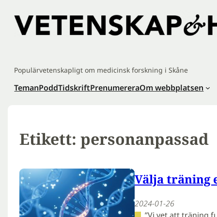
Hoppa
till
innehåll
Populärvetenskapligt om medicinsk forskning i Skåne
Teman
Podd
Tidskrift
Prenumerera
Om webbplatsen
Etikett:
personanpassad
Välja träning 
2024-01-26
”Vi vet att träning 