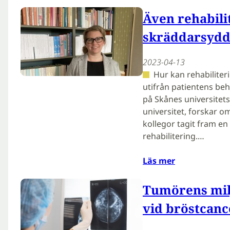
Även rehabili
skräddarsyd
2023-04-13
Hur kan rehabiliter
utifrån patientens be
på Skånes universitet
universitet, forskar 
kollegor tagit fram en
rehabilitering.…
Läs mer
Tumörens mil
vid bröstcanc