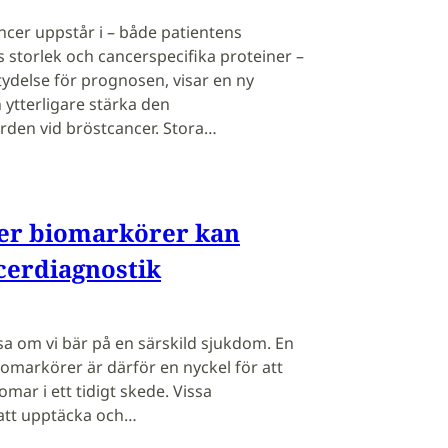
cer uppstår i – både patientens
storlek och cancerspecifika proteiner –
ydelse för prognosen, visar en ny
ytterligare stärka den
rden vid bröstcancer. Stora…
fter biomarkörer kan
cerdiagnostik
a om vi bär på en särskild sjukdom. En
biomarkörer är därför en nyckel för att
ar i ett tidigt skede. Vissa
att upptäcka och…