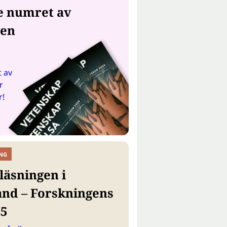
e numret av
gen
 av
r
r!
NG
läsningen i
and – Forskningens
25