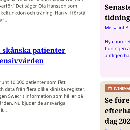
Senast
e varför.” Det säger Ola Hansson som
elfunktion och träning. Han vill förstå
tidnin
kar…
Missa inte!
Nya numret
 skånska patienter
tidningen ä
äntligen hä
tensivvården
unt 10 000 patienter som fått
h data från flera olika kliniska register,
EVENEMA
gen Swecrit information som håller på
Se före
vården. Nu bjuder de ansvariga
efterh
på…
dag 20