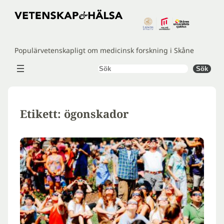
Hoppa
till
innehåll
Populärvetenskapligt om medicinsk forskning i Skåne
Sök
Sök
Etikett:
ögonskador