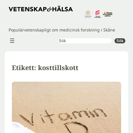
Hoppa
till
innehåll
Populärvetenskapligt om medicinsk forskning i Skåne
Sök
Sök
Etikett:
kosttillskott