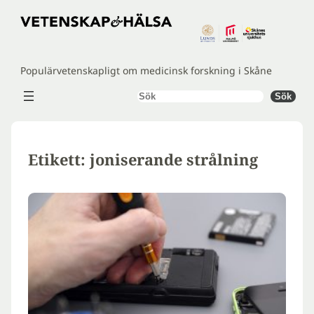
Hoppa
till
innehåll
Populärvetenskapligt om medicinsk forskning i Skåne
Sök
Sök
Etikett:
joniserande strålning