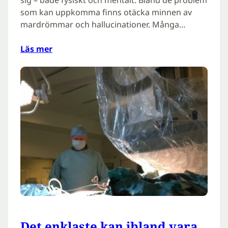
sig – både fysiskt och mentalt. Bland de problem
som kan uppkomma finns otäcka minnen av
mardrömmar och hallucinationer. Många…
Läs mer
Det enklaste kan ibland vara