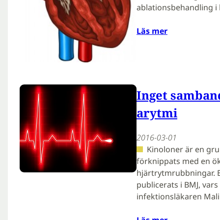
ablationsbehandling i 
Läs mer
Inget samban
arytmi
2016-03-01
Kinoloner är en gru
förknippats med en öka
hjärtrytmrubbningar. 
publicerats i BMJ, var
infektionsläkaren Ma
Läs mer