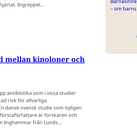
Barnasinne 
hjärtat. Ingreppet…
– om barns
d mellan kinoloner och
pp antibiotika som i vissa studier
d risk för allvarliga
En dansk-svensk studie som nyligen
s förstaförfattare är forskaren och
lin Inghammar från Lunds…