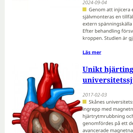
2024-09-04
Genom att injicera 
självmonteras en tillfä
extern spänningskälla 
Efter behandling förs
kroppen. Studien är g
Läs mer
Unikt hjärtin
universitetss
2017-02-03
Skånes universitet
ingrepp med magnetna
hjärtrytmrubbning och 
genomfördes på ett del
avancerade magnetnav