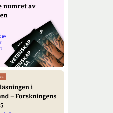
e numret av
gen
 av
r
r!
NG
läsningen i
and – Forskningens
25