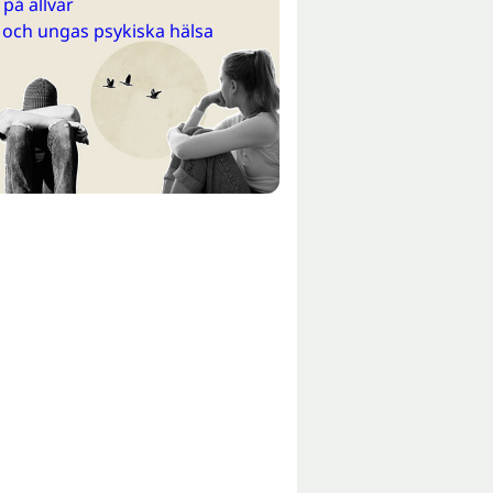
på allvar
 och ungas psykiska hälsa