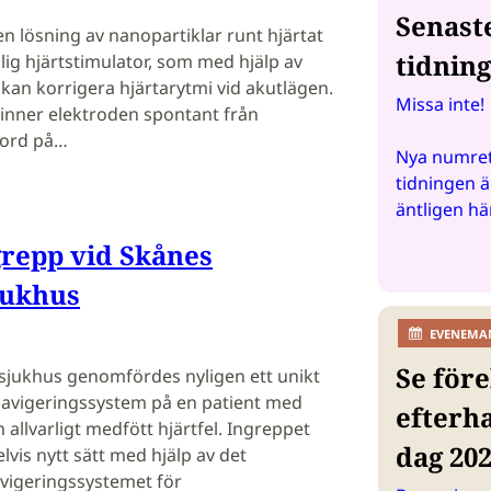
Senast
en lösning av nanopartiklar runt hjärtat
tidnin
llig hjärtstimulator, som med hjälp av
kan korrigera hjärtarytmi vid akutlägen.
Missa inte!
vinner elektroden spontant från
jord på…
Nya numret
tidningen ä
äntligen hä
grepp vid Skånes
jukhus
EVENEMA
Se före
ssjukhus genomfördes nyligen ett unikt
vigeringssystem på en patient med
efterh
allvarligt medfött hjärtfel. Ingreppet
dag 20
vis nytt sätt med hjälp av det
igeringssystemet för