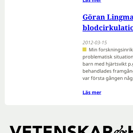
Göran Lingma
blodcirkulati
2012-03-15
Min forskningsinrik
problematisk situation 
barn med hjärtsvikt p.g
behandlades framgångs
var första gången nå
Läs mer