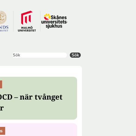
Sök
Sök
OCD – när tvånget
er
26