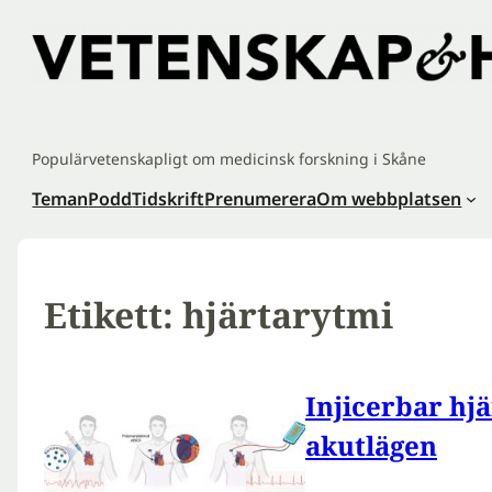
Hoppa
till
innehåll
Populärvetenskapligt om medicinsk forskning i Skåne
Teman
Podd
Tidskrift
Prenumerera
Om webbplatsen
Etikett:
hjärtarytmi
Injicerbar hj
akutlägen