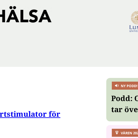
NY PODD!
Podd: 
tar öv
ärtstimulator för
VÅREN 20