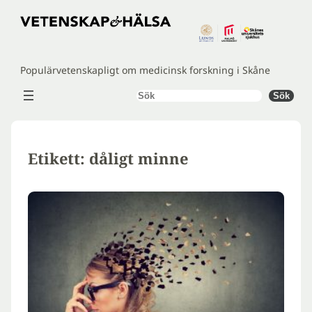
Hoppa
till
innehåll
Populärvetenskapligt om medicinsk forskning i Skåne
Sök
Sök
Etikett:
dåligt minne