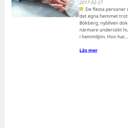
2017-02-27
De flesta personer
det egna hemmet trots
Bökberg, nybliven dok
närmare undersökt h
i hemmiljön. Hon har…
Läs mer