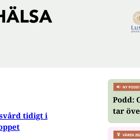
NY PODD!
Podd: 
tar öv
vård tidigt i
oppet
VÅREN 20