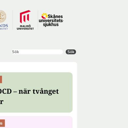
Sök
Sök
OCD – när tvånget
er
26