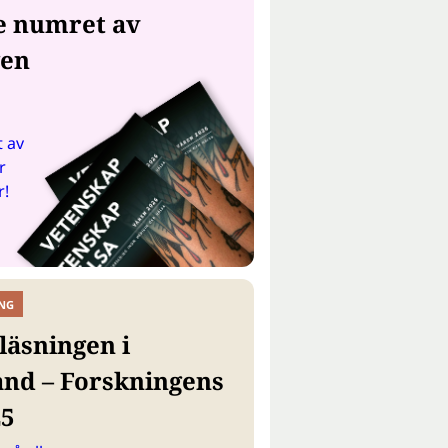
e numret av
gen
 av
r
r!
NG
läsningen i
and – Forskningens
25