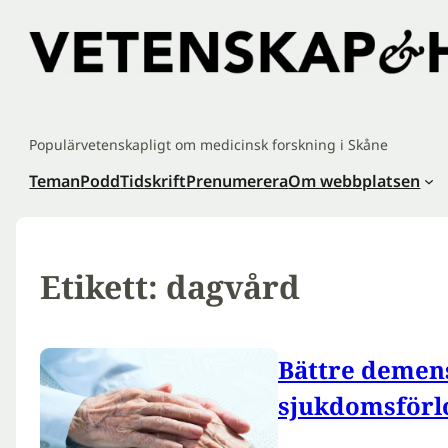
Hoppa
till
innehåll
Populärvetenskapligt om medicinsk forskning i Skåne
Teman
Podd
Tidskrift
Prenumerera
Om webbplatsen
Etikett:
dagvård
Bättre demens
sjukdomsförl