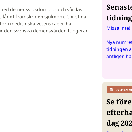
Senast
 med demenssjukdom bor och vårdas i
tidnin
 långt framskriden sjukdom. Christina
tor i medicinska vetenskaper, har
Missa inte!
ur den svenska demensvården fungerar
Nya numret
tidningen ä
äntligen hä
EVENEMA
Se före
efterh
dag 20