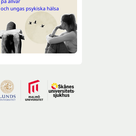
på allvar
 och ungas psykiska hälsa