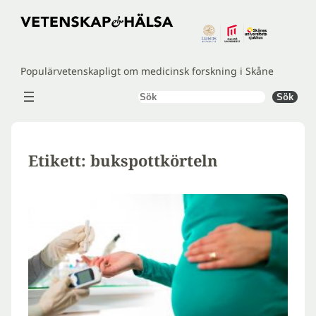
Hoppa
till
innehåll
Populärvetenskapligt om medicinsk forskning i Skåne
Sök
Sök
Etikett:
bukspottkörteln