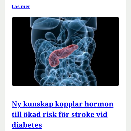
Läs mer
Ny kunskap kopplar hormon
till ökad risk för stroke vid
diabetes