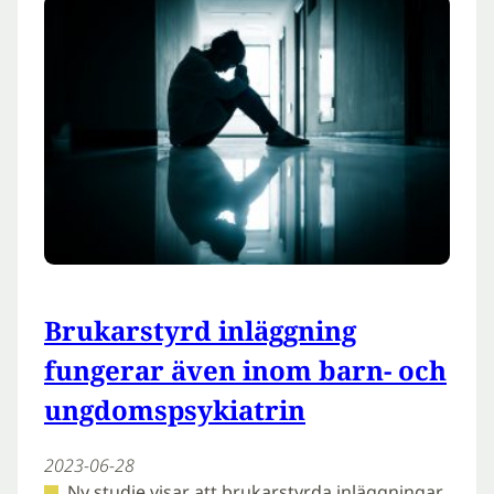
Brukarstyrd inläggning
fungerar även inom barn- och
ungdomspsykiatrin
2023-06-28
Ny studie visar att brukarstyrda inläggningar