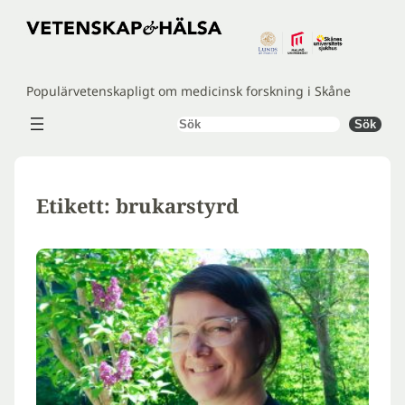
Hoppa
till
innehåll
Populärvetenskapligt om medicinsk forskning i Skåne
Sök
Sök
Etikett:
brukarstyrd