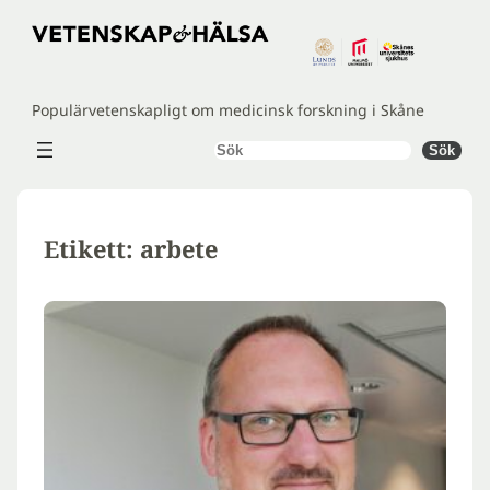
Hoppa
till
innehåll
Populärvetenskapligt om medicinsk forskning i Skåne
Sök
Sök
Etikett:
arbete