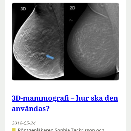
3D-mammografi – hur ska den
användas?
2019-05-24
Röntgenläkaren Sophia Zackrisson och