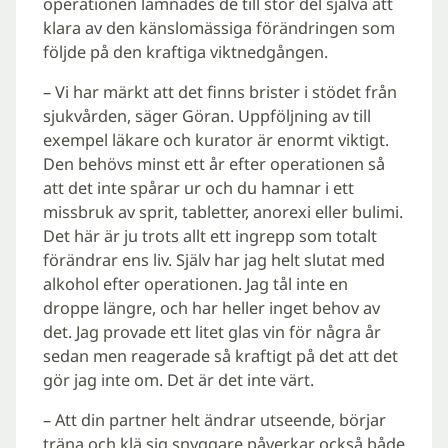
operationen lämnades de till stor del själva att
klara av den känslomässiga förändringen som
följde på den kraftiga viktnedgången.
– Vi har märkt att det finns brister i stödet från
sjukvården, säger Göran. Uppföljning av till
exempel läkare och kurator är enormt viktigt.
Den behövs minst ett år efter operationen så
att det inte spårar ur och du hamnar i ett
missbruk av sprit, tabletter, anorexi eller bulimi.
Det här är ju trots allt ett ingrepp som totalt
förändrar ens liv. Själv har jag helt slutat med
alkohol efter operationen. Jag tål inte en
droppe längre, och har heller inget behov av
det. Jag provade ett litet glas vin för några år
sedan men reagerade så kraftigt på det att det
gör jag inte om. Det är det inte värt.
– Att din partner helt ändrar utseende, börjar
träna och klä sig snyggare påverkar också både