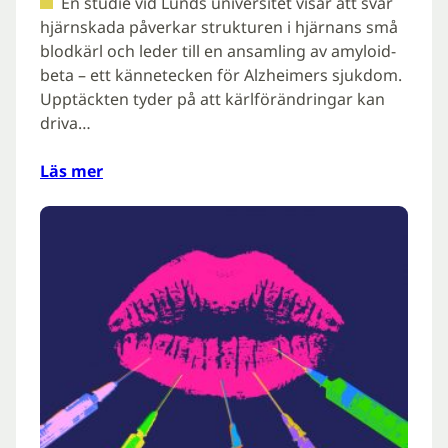
En studie vid Lunds universitet visar att svår
hjärnskada påverkar strukturen i hjärnans små
blodkärl och leder till en ansamling av amyloid-
beta – ett kännetecken för Alzheimers sjukdom.
Upptäckten tyder på att kärlförändringar kan
driva…
Läs mer