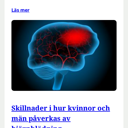
Läs mer
Skillnader i hur kvinnor och
män påverkas av