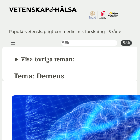
Hoppa
till
innehåll
Populärvetenskapligt om medicinsk forskning i Skåne
Sök
Sök
Visa övriga teman:
Tema: Demens