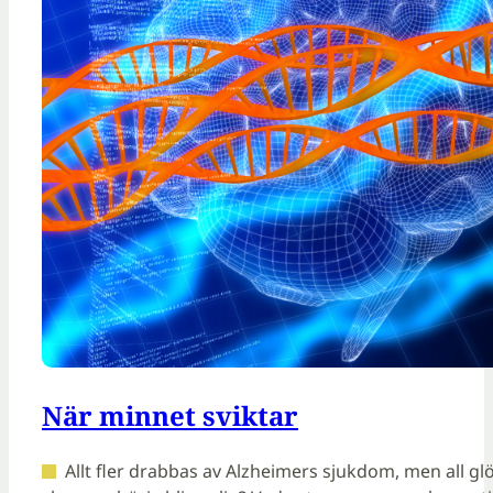
När minnet sviktar
Allt fler drabbas av Alzheimers sjukdom, men all g