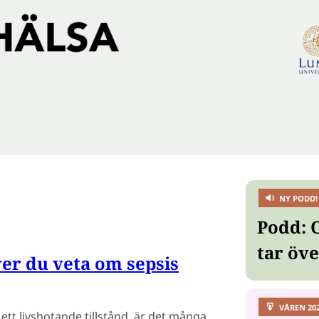
NY PODD!
Podd: 
tar öv
er du veta om sepsis
VÅREN 20
r ett livshotande tillstånd, är det många