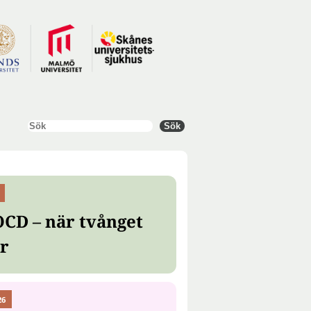
Sök
Sök
OCD – när tvånget
er
26