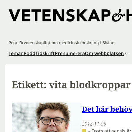
Hoppa
till
innehåll
Populärvetenskapligt om medicinsk forskning i Skåne
Teman
Podd
Tidskrift
Prenumerera
Om webbplatsen
Etikett:
vita blodkroppar
Det här behöv
2018-11-06
– Trots att sepsis ä