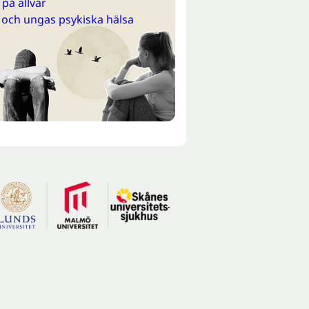
på allvar
 och ungas psykiska hälsa