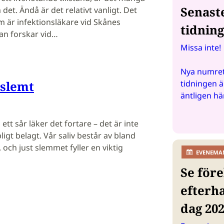
Senast
det. Ändå är det relativt vanligt. Det
 är infektionsläkare vid Skånes
tidnin
Han forskar vid…
Missa inte!
Nya numret
 slemt
tidningen ä
äntligen hä
tt sår läker det fortare – det är inte
igt belagt. Vår saliv består av bland
 och just slemmet fyller en viktig
EVENEMA
Se före
efterh
dag 20