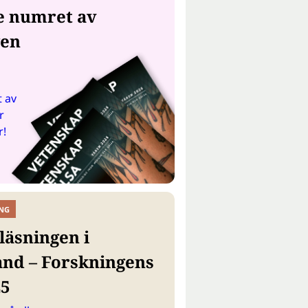
e numret av
gen
 av
r
r!
NG
läsningen i
and – Forskningens
25