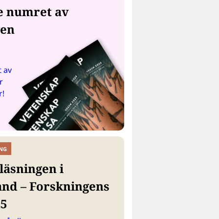
e numret av
gen
 av
r
r!
NG
läsningen i
and – Forskningens
25