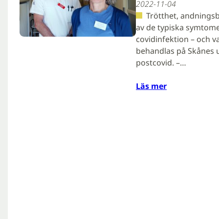
2022-11-04
Trötthet, andningsb
av de typiska symtome
covidinfektion – och v
behandlas på Skånes u
postcovid. –…
Läs mer