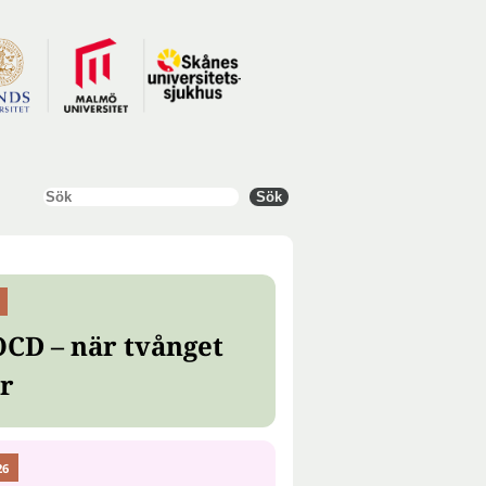
Sök
Sök
OCD – när tvånget
er
26