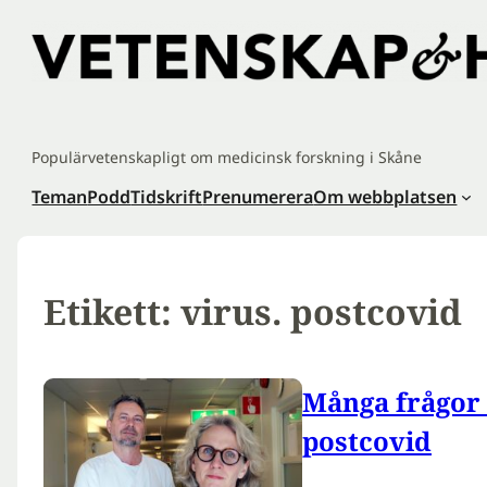
Hoppa
till
innehåll
Populärvetenskapligt om medicinsk forskning i Skåne
Teman
Podd
Tidskrift
Prenumerera
Om webbplatsen
Etikett:
virus. postcovid
Många frågor 
postcovid