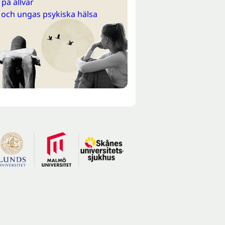
på allvar
 och ungas psykiska hälsa