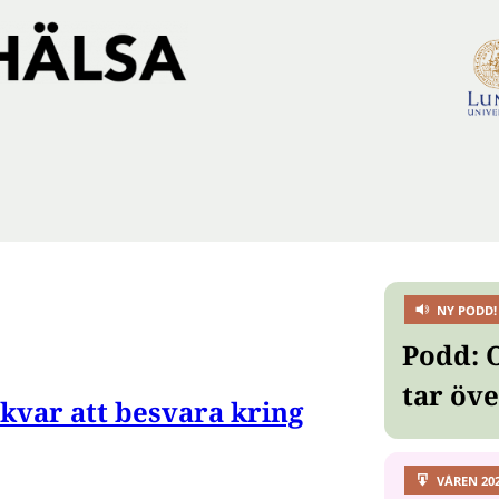
NY PODD!
Podd: 
tar öv
kvar att besvara kring
VÅREN 20