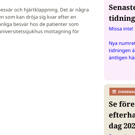
Senast
esvär och hjärtklappning. Det är några
tidnin
n som kan dröja sig kvar efter en
anliga besvär hos de patienter som
Missa inte!
niversitetssjukhus mottagning för
Nya numret
tidningen ä
äntligen hä
EVENEMA
Se före
efterh
dag 20