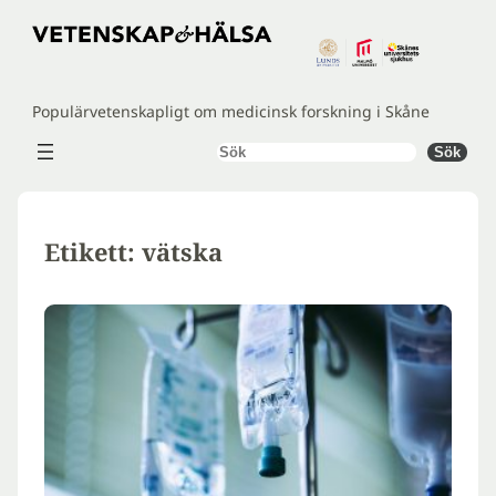
Hoppa
till
innehåll
Populärvetenskapligt om medicinsk forskning i Skåne
Sök
Sök
Etikett:
vätska