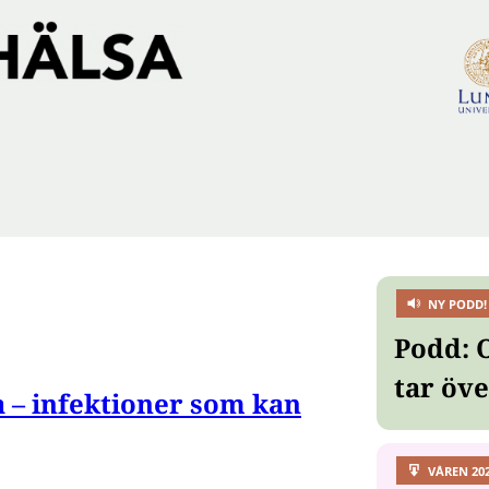
NY PODD!
Podd: 
tar öv
 – infektioner som kan
VÅREN 20