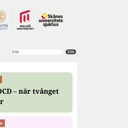
Sök
Sök
OCD – när tvånget
er
26