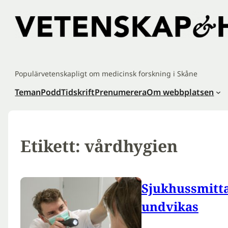
Hoppa
till
innehåll
Populärvetenskapligt om medicinsk forskning i Skåne
Teman
Podd
Tidskrift
Prenumerera
Om webbplatsen
Etikett:
vårdhygien
Sjukhussmitta
undvikas