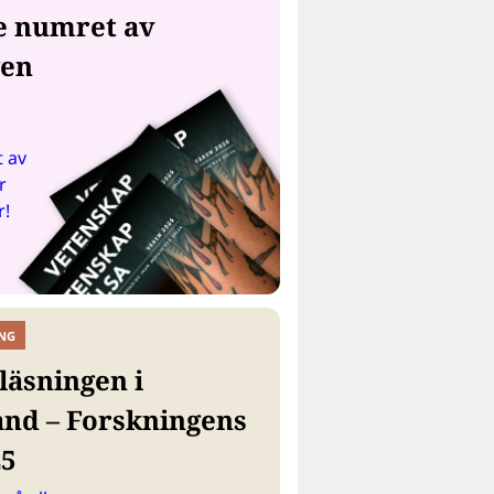
e numret av
gen
 av
r
r!
NG
läsningen i
and – Forskningens
25