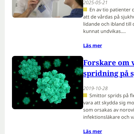
2025-05-21
En av tio patienter
att de vårdas på sjukhu
lidande och ibland til
kunnat undvikas.…
Läs mer
Forskare om 
spridning på 
2019-10-28
Smittor sprids på fl
vara att skydda sig mo
som orsakas av norovir
infektionsläkare och 
Läs mer