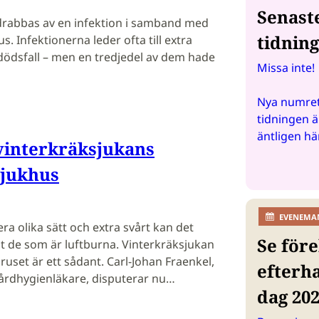
Senast
 drabbas av en infektion i samband med
tidnin
s. Infektionerna leder ofta till extra
l dödsfall – men en tredjedel av dem hade
Missa inte!
Nya numret
tidningen ä
äntligen hä
vinterkräksjukans
sjukhus
EVENEMA
era olika sätt och extra svårt kan det
Se före
t de som är luftburna. Vinterkräksjukan
uset är ett sådant. Carl-Johan Fraenkel,
efterh
vårdhygienläkare, disputerar nu…
dag 20