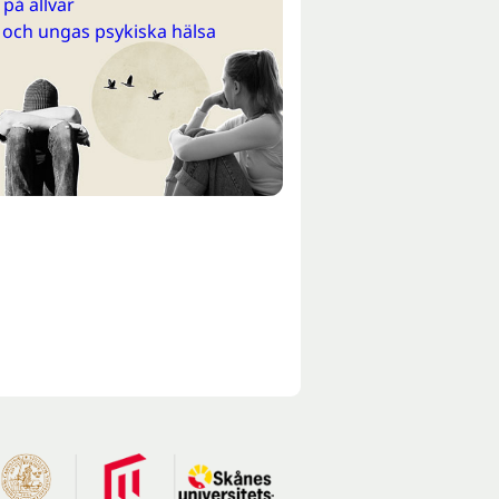
på allvar
 och ungas psykiska hälsa