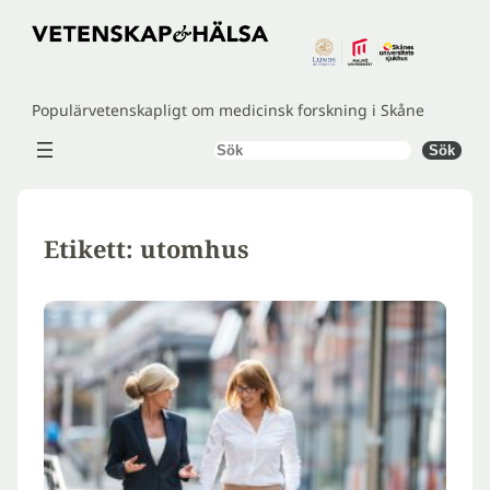
Hoppa
till
innehåll
Populärvetenskapligt om medicinsk forskning i Skåne
Sök
Sök
Etikett:
utomhus