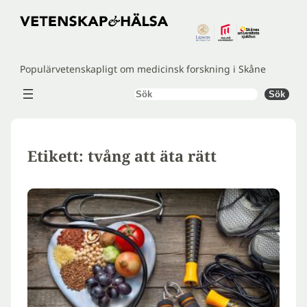
Hoppa
till
innehåll
Populärvetenskapligt om medicinsk forskning i Skåne
Sök
Sök
Etikett:
tvång att äta rätt