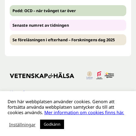
Podd: OCD – när tvånget tar över
Senaste numret av tidningen
Se föreläsningen i efterhand – Forskningens dag 2025
Kontakt
Den här webbplatsen använder cookies. Genom att
Tillgänglighetsredogöreldse
fortsätta använda webbplatsen samtycker du till att
Om webbplatsen
cookies används.
Mer information om cookies finns här.
Behandling av personuppgifter
Inställningar
Godkänn