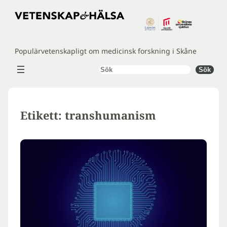
Hoppa
till
innehåll
Populärvetenskapligt om medicinsk forskning i Skåne
Sök
Sök
Etikett:
transhumanism