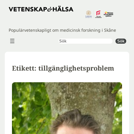
Hoppa
till
innehåll
Populärvetenskapligt om medicinsk forskning i Skåne
Sök
Sök
Etikett:
tillgänglighetsproblem