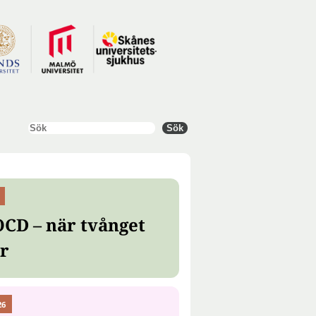
Sök
Sök
OCD – när tvånget
er
26