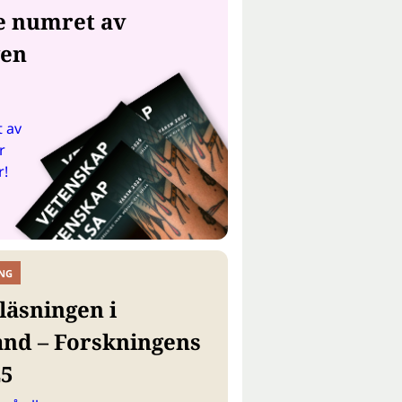
e numret av
gen
 av
r
r!
NG
läsningen i
and – Forskningens
25