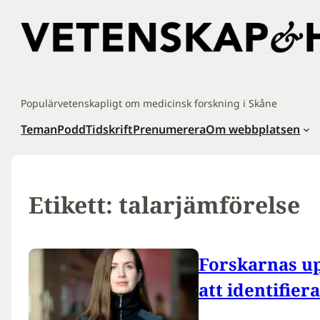
Hoppa
till
innehåll
Populärvetenskapligt om medicinsk forskning i Skåne
Teman
Podd
Tidskrift
Prenumerera
Om webbplatsen
Etikett:
talarjämförelse
Forskarnas up
att identifier