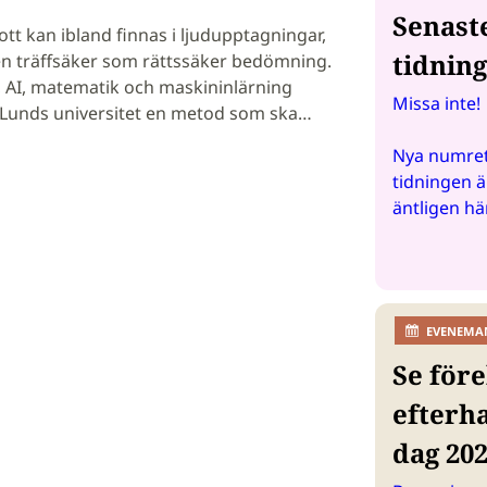
Senast
rott kan ibland finnas i ljudupptagningar,
tidnin
en träffsäker som rättssäker bedömning.
, AI, matematik och maskininlärning
Missa inte!
d Lunds universitet en metod som ska…
Nya numret
tidningen ä
äntligen hä
EVENEMA
Se före
efterh
dag 20