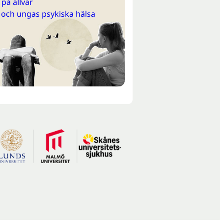
på allvar
 och ungas psykiska hälsa