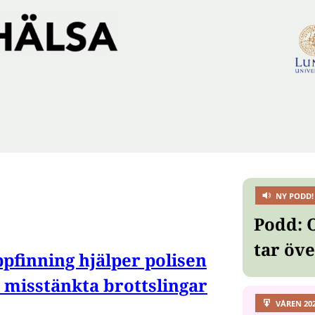
NY PODD!
Podd: 
tar öv
pfinning hjälper polisen
a misstänkta brottslingar
VÅREN 20