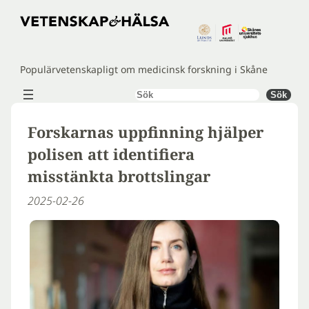
Hoppa
till
innehåll
Populärvetenskapligt om medicinsk forskning i Skåne
Sök
Sök
Forskarnas uppfinning hjälper
polisen att identifiera
misstänkta brottslingar
2025-02-26