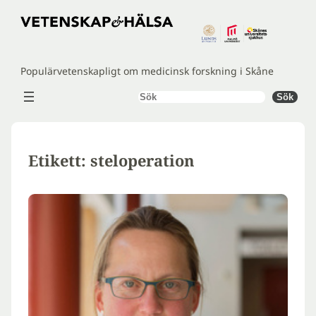
Hoppa
till
innehåll
Populärvetenskapligt om medicinsk forskning i Skåne
Sök
Sök
Etikett:
steloperation