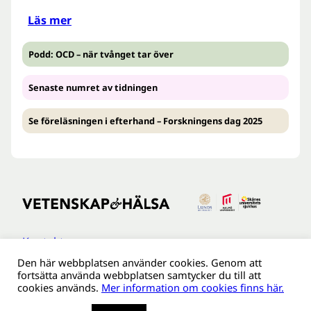
Läs mer
Podd: OCD – när tvånget tar över
Senaste numret av tidningen
Se föreläsningen i efterhand – Forskningens dag 2025
Kontakt
Den här webbplatsen använder cookies. Genom att
Tillgänglighetsredogöreldse
fortsätta använda webbplatsen samtycker du till att
Om webbplatsen
cookies används.
Mer information om cookies finns här.
Behandling av personuppgifter