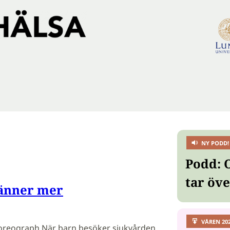
NY PODD!
Podd: 
tar öv
änner mer
VÅREN 20
horeograph När barn besöker sjukvården