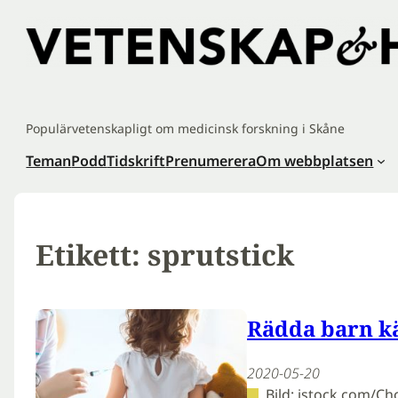
Hoppa
till
innehåll
Populärvetenskapligt om medicinsk forskning i Skåne
Teman
Podd
Tidskrift
Prenumerera
Om webbplatsen
Etikett:
sprutstick
Rädda barn k
2020-05-20
Bild: istock.com/C