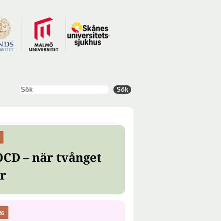
Sök
Sök
OCD – när tvånget
er
26