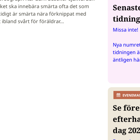
Senast
öket ska innebära smärta ofta det som
idigt är smärta nära förknippat med
tidnin
 ibland svårt för föräldrar…
Missa inte!
Nya numret
tidningen ä
äntligen hä
EVENEMA
Se före
efterh
dag 20