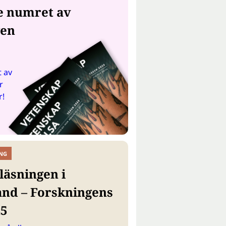
e numret av
gen
 av
r
r!
NG
läsningen i
and – Forskningens
25