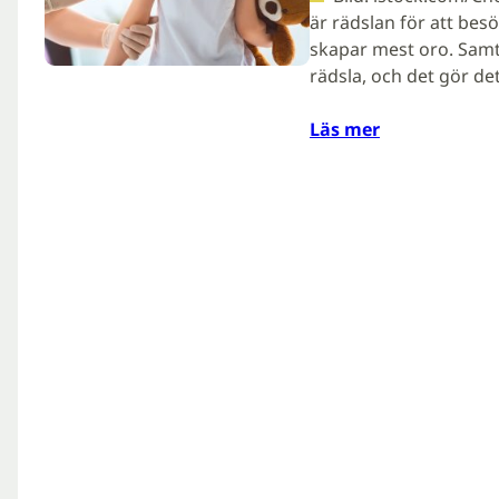
är rädslan för att bes
skapar mest oro. Samt
rädsla, och det gör det
Läs mer