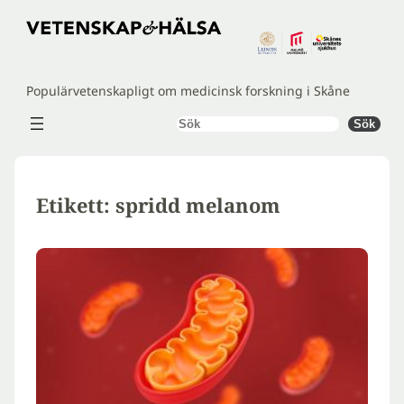
Hoppa
till
innehåll
Populärvetenskapligt om medicinsk forskning i Skåne
Sök
Sök
Etikett:
spridd melanom