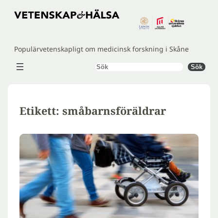
Hoppa
till
innehåll
Populärvetenskapligt om medicinsk forskning i Skåne
Sök
Sök
Etikett:
småbarnsföräldrar