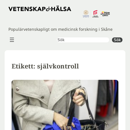
Hoppa
till
innehåll
Populärvetenskapligt om medicinsk forskning i Skåne
Sök
Sök
Etikett:
självkontroll