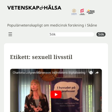
Hoppa
till
innehåll
Populärvetenskapligt om medicinsk forskning i Skåne
Sök
Sök
Etikett:
sexuell livsstil