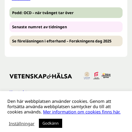
Podd: OCD – när tvånget tar över
Senaste numret av tidningen
Se föreläsningen i efterhand – Forskningens dag 2025
Kontakt
Den här webbplatsen använder cookies. Genom att
Tillgänglighetsredogöreldse
fortsätta använda webbplatsen samtycker du till att
Om webbplatsen
cookies används.
Mer information om cookies finns här.
Behandling av personuppgifter
Inställningar
Godkänn