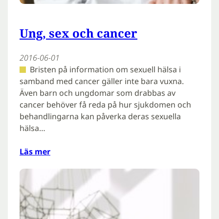
Ung, sex och cancer
2016-06-01
Bristen på information om sexuell hälsa i
samband med cancer gäller inte bara vuxna.
Även barn och ungdomar som drabbas av
cancer behöver få reda på hur sjukdomen och
behandlingarna kan påverka deras sexuella
hälsa…
Läs mer