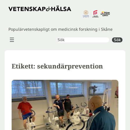
Hoppa
till
innehåll
Populärvetenskapligt om medicinsk forskning i Skåne
Sök
Sök
Etikett:
sekundärprevention