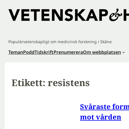
Hoppa
till
innehåll
Populärvetenskapligt om medicinsk forskning i Skåne
Teman
Podd
Tidskrift
Prenumerera
Om webbplatsen
Etikett:
resistens
Svåraste form
mot vården