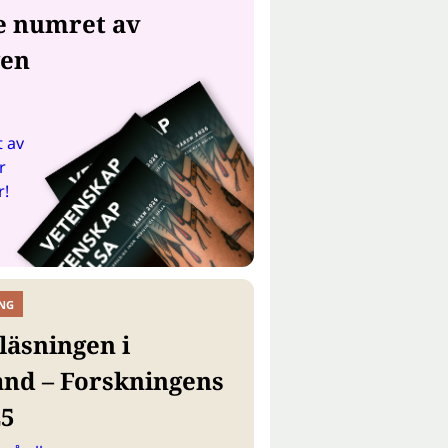
e numret av
gen
 av
r
r!
NG
läsningen i
and – Forskningens
25