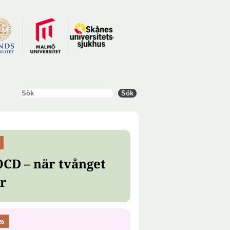
Sök
Sök
OCD – när tvånget
er
26