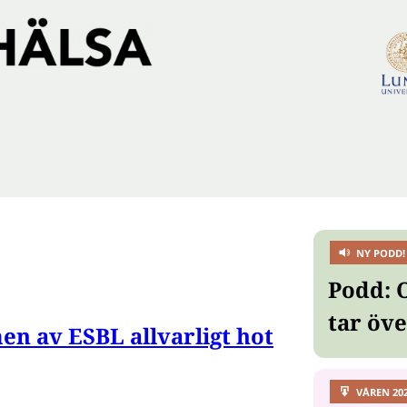
NY PODD!
Podd: 
tar öv
en av ESBL allvarligt hot
VÅREN 20