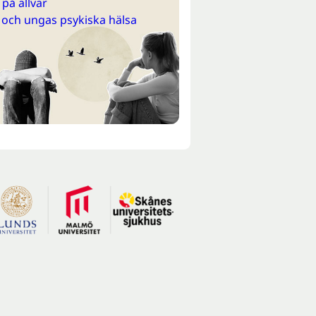
på allvar
 och ungas psykiska hälsa