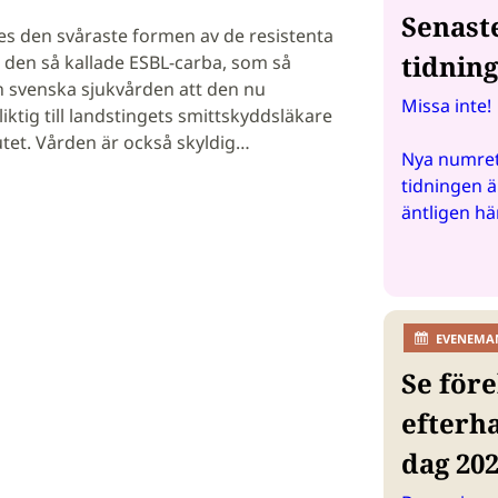
Senast
es den svåraste formen av de resistenta
tidnin
 den så kallade ESBL-carba, som så
svenska sjukvården att den nu
Missa inte!
iktig till landstingets smittskyddsläkare
utet. Vården är också skyldig…
Nya numret
tidningen ä
äntligen hä
EVENEMA
Se före
efterh
dag 20