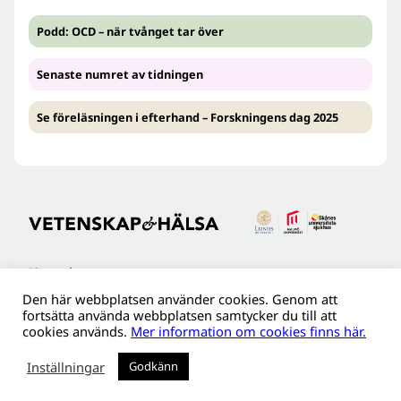
Podd: OCD – när tvånget tar över
Senaste numret av tidningen
Se föreläsningen i efterhand – Forskningens dag 2025
Kontakt
Den här webbplatsen använder cookies. Genom att
Tillgänglighetsredogöreldse
fortsätta använda webbplatsen samtycker du till att
Om webbplatsen
cookies används.
Mer information om cookies finns här.
Behandling av personuppgifter
Inställningar
Godkänn