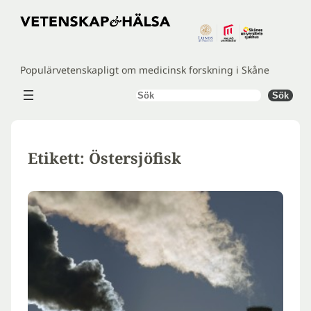
Hoppa
till
innehåll
Populärvetenskapligt om medicinsk forskning i Skåne
Sök
Sök
Etikett:
Östersjöfisk