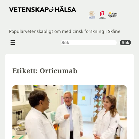
Hoppa
till
innehåll
Populärvetenskapligt om medicinsk forskning i Skåne
Sök
Sök
Etikett:
Orticumab