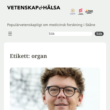
Hoppa
till
innehåll
Populärvetenskapligt om medicinsk forskning i Skåne
Sök
Sök
Etikett:
organ