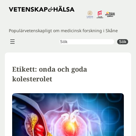
Hoppa
till
innehåll
Populärvetenskapligt om medicinsk forskning i Skåne
Sök
Sök
Etikett:
onda och goda
kolesterolet