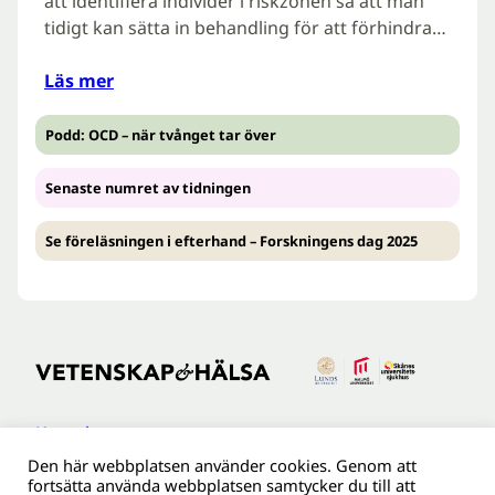
att identifiera individer i riskzonen så att man
tidigt kan sätta in behandling för att förhindra…
Läs mer
Podd: OCD – när tvånget tar över
Senaste numret av tidningen
Se föreläsningen i efterhand – Forskningens dag 2025
Kontakt
Den här webbplatsen använder cookies. Genom att
Tillgänglighetsredogöreldse
fortsätta använda webbplatsen samtycker du till att