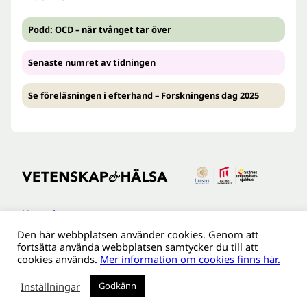
Podd: OCD – när tvånget tar över
Senaste numret av tidningen
Se föreläsningen i efterhand – Forskningens dag 2025
Kontakt
Den här webbplatsen använder cookies. Genom att
Tillgänglighetsredogöreldse
fortsätta använda webbplatsen samtycker du till att
Om webbplatsen
cookies används.
Mer information om cookies finns här.
Behandling av personuppgifter
Inställningar
Godkänn