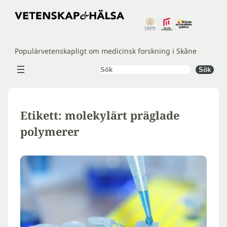
Hoppa
till
innehåll
Populärvetenskapligt om medicinsk forskning i Skåne
Sök
Sök
Etikett:
molekylärt präglade
polymerer