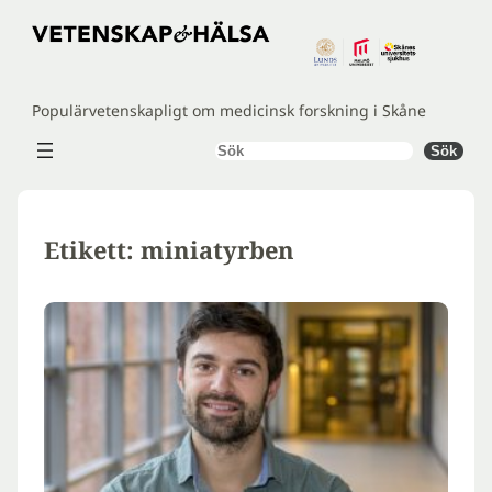
Hoppa
till
innehåll
Populärvetenskapligt om medicinsk forskning i Skåne
Sök
Sök
Etikett:
miniatyrben