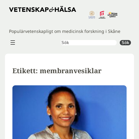
Hoppa
till
innehåll
Populärvetenskapligt om medicinsk forskning i Skåne
Sök
Sök
Etikett:
membranvesiklar