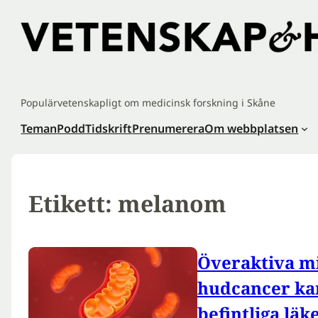
Hoppa
till
innehåll
Populärvetenskapligt om medicinsk forskning i Skåne
Teman
Podd
Tidskrift
Prenumerera
Om webbplatsen
Etikett:
melanom
Överaktiva mi
hudcancer ka
befintliga lä