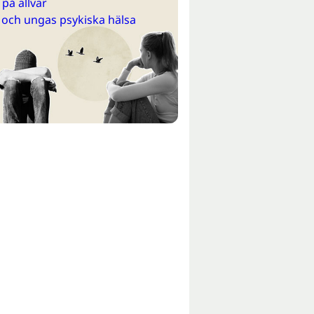
på allvar
 och ungas psykiska hälsa