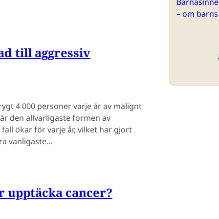
Barnasinne 
– om barns
d till aggressiv
rygt 4 000 personer varje år av malignt
 den allvarligaste formen av
all ökar för varje år, vilket har gjort
åra vanligaste…
er upptäcka cancer?