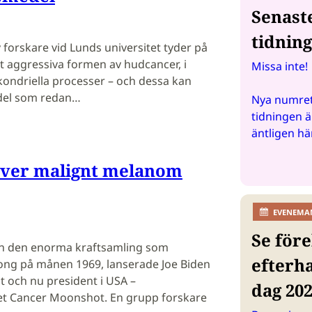
Senast
tidnin
 forskare vid Lunds universitet tyder på
 aggressiva formen av hudcancer, i
Missa inte!
tokondriella processer – och dessa kan
el som redan…
Nya numret
tidningen ä
äntligen hä
 över malignt melanom
EVENEMA
Se före
ån den enorma kraftsamling som
efterh
ong på månen 1969, lanserade Joe Biden
t och nu president i USA –
dag 20
 Cancer Moonshot. En grupp forskare