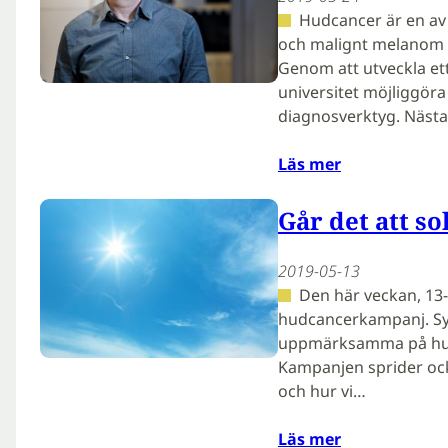
Hudcancer är en av 
och malignt melanom 
Genom att utveckla ett
universitet möjliggöra 
diagnosverktyg. Näst
Läs mer
Går det att so
2019-05-13
Den här veckan, 13
hudcancerkampanj. Syf
uppmärksamma på hudf
Kampanjen sprider oc
och hur vi…
Läs mer