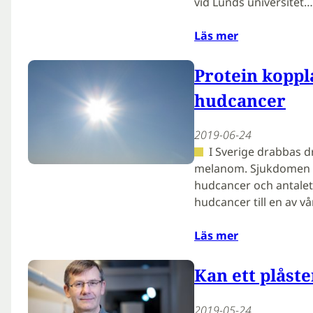
vid Lunds universitet…
Läs mer
Protein koppla
hudcancer
2019-06-24
I Sverige drabbas d
melanom. Sjukdomen är
hudcancer och antalet f
hudcancer till en av v
Läs mer
Kan ett plåst
2019-05-24