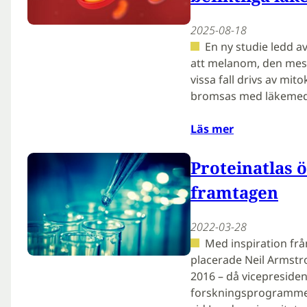
2025-08-18
En ny studie ledd av
att melanom, den mest
vissa fall drivs av mi
bromsas med läkemed
Läs mer
Proteinatlas
framtagen
2022-03-28
Med inspiration fr
placerade Neil Armstr
2016 – då vicepresiden
forskningsprogrammet