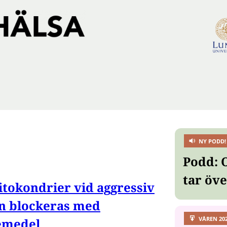
NY PODD!
Podd: 
tar öv
tokondrier vid aggressiv
n blockeras med
VÅREN 20
kemedel