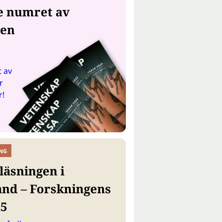
e numret av
gen
 av
r
r!
NG
läsningen i
and – Forskningens
25