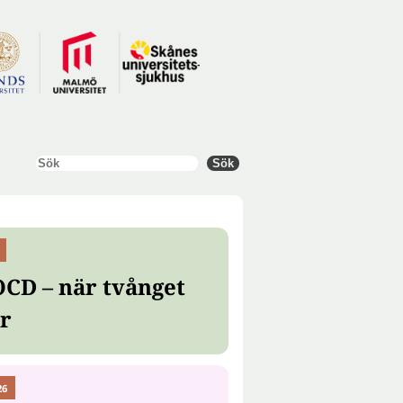
Sök
Sök
OCD – när tvånget
er
26