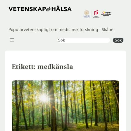
Hoppa
till
innehåll
Populärvetenskapligt om medicinsk forskning i Skåne
Sök
Sök
Etikett:
medkänsla