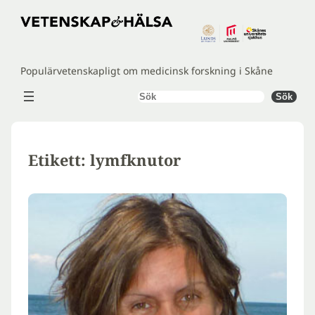
Hoppa
till
innehåll
Populärvetenskapligt om medicinsk forskning i Skåne
Sök
Sök
Etikett:
lymfknutor