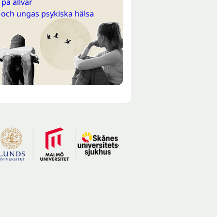
på allvar
 och ungas psykiska hälsa