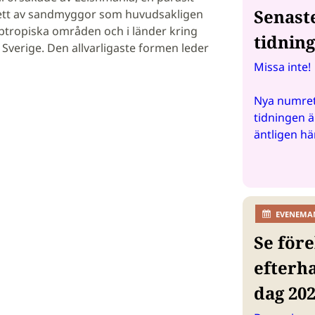
Senast
tt av sandmyggor som huvudsakligen
ubtropiska områden och i länder kring
tidnin
 Sverige. Den allvarligaste formen leder
Missa inte!
Nya numret
tidningen ä
äntligen hä
EVENEMA
Se före
efterh
dag 20