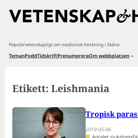
Hoppa
till
innehåll
Populärvetenskapligt om medicinsk forskning i Skåne
Teman
Podd
Tidskrift
Prenumerera
Om webbplatsen
Etikett:
Leishmania
Tropisk paras
2019-05-06
Antalet sjukdomsfal