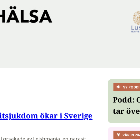
NY PODD!
Podd: 
tar öv
itsjukdom ökar i Sverige
VÅREN 20
l orsakade av Leishmania, en parasit