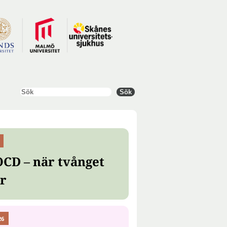
Sök
Sök
OCD – när tvånget
er
26