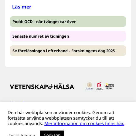
Läs mer
Podd: OCD – när tvånget tar över
Senaste numret av tidningen
Se föreläsningen i efterhand – Forskningens dag 2025
Kontakt
Den här webbplatsen använder cookies. Genom att
Tillgänglighetsredogöreldse
fortsätta använda webbplatsen samtycker du till att
Om webbplatsen
cookies används.
Mer information om cookies finns här.
Behandling av personuppgifter
Inställningar
Godkänn