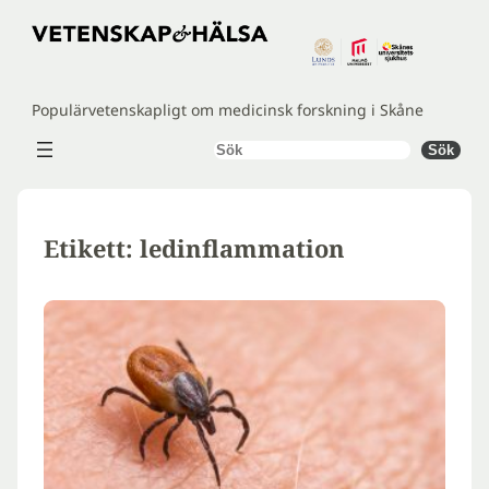
Hoppa
till
innehåll
Populärvetenskapligt om medicinsk forskning i Skåne
Sök
Sök
Etikett:
ledinflammation