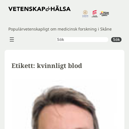
Hoppa
till
innehåll
Populärvetenskapligt om medicinsk forskning i Skåne
Sök
Sök
Etikett:
kvinnligt blod