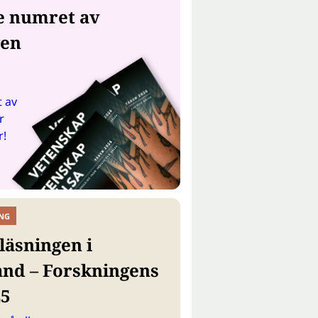
e numret av
gen
 av
r
r!
NG
läsningen i
and – Forskningens
25