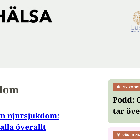
kdom
NY PODD!
Podd: 
tar öv
om njursjukdom:
alla överallt
VÅREN 20