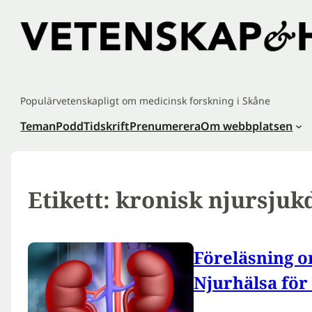
Hoppa
till
innehåll
Populärvetenskapligt om medicinsk forskning i Skåne
Teman
Podd
Tidskrift
Prenumerera
Om webbplatsen
Etikett:
kronisk njursju
Föreläsning 
Njurhälsa för 