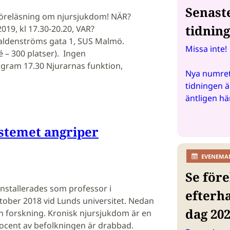
Senast
föreläsning om njursjukdom! NÄR?
tidnin
19, kl 17.30-20.20, VAR?
aldenströms gata 1, SUS Malmö.
Missa inte!
 – 300 platser). Ingen
gram 17.30 Njurarnas funktion,
Nya numret
tidningen ä
äntligen hä
temet angriper
EVENEMA
Se före
nstallerades som professor i
efterh
tober 2018 vid Lunds universitet. Nedan
dag 20
in forskning. Kronisk njursjukdom är en
ocent av befolkningen är drabbad.